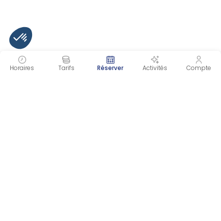
Horaires
Tarifs
Réserver
Activités
Compte
INSCRIVEZ-VOUS À NOTRE NEWSLETTER
Recevez toutes nos informations directement dans
votre boite mail et ne manquez plus aucune actualité !
En vous inscrivant, vous acceptez notre
politique de
confidentialité.