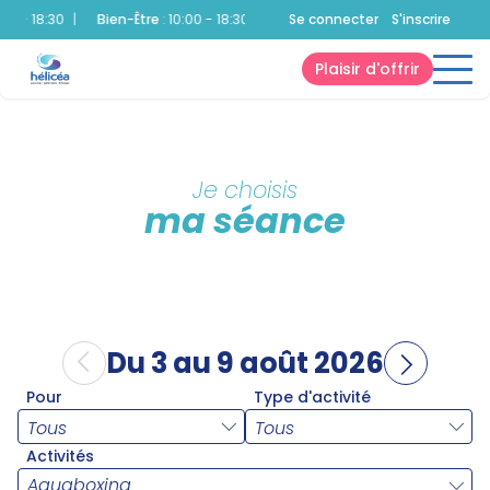
0 - 18:30
|
Bien-Être
:
10:00 - 18:30
|
Fitness
Se connecter
:
10:00 - 18:30
S'inscrire
|
Patino
Plaisir d'offrir
Je choisis
ma séance
Du 3 au 9 août 2026
Pour
Type d'activité
Activités
Aquaboxing